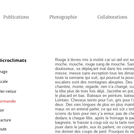
Publications
Photographie
Collaborations
icroclimats
Rouge à lèvres mis à moitié car un œil est ave
moche, mouche, rouge sang de mouche. Sang 
douloureux, se déplaçant mal dans les veines, 
rage
messe, messe sans exception tous les dimanc
toute la semaine qui suit, qui poursuit la pous
scale
escaliers sont des montagnes abruptes. Des
chambre, monte, regarde, rien n’a changé, sur 
ller-retour
la tête plus de trois fois déjà. Jacinthe en p
le placard en bas. Bateaux en peinture, batea
Lointain. Cheveux teints pour l’un, gris pour l
ormandie
deux. Des vies longues de plus en plus mainte
maux on en entend parler, ce qui est sûr c’est
oir
scions du bois pour rien y’a erreur, pas de c
dedans à chaque fête, après le fromage le paq
racture
baignoire, le fraisier à coup sûr ou la tarte 
jouer dans le jardin, eux ils parlent, on compr
oute
me donner des coups de pied. Pourquoi ils n