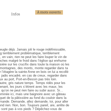
À mots ouverts
Infos
ugle déjà. Jamais joli le rouge indéfinissable,
terriblement problématique, terriblement
en vain, rien ne peut les faire louper le vin de
hes malgré le froid dans l’église qui enrhume
sière sur les crucifix dans toute la maison où les
 montagnes, des monts, monte regarder dans ta
l’étagère la sainte Anne en bois on lui a recollé
ot, jadis encadré, en cas de creux, regarder dans
ux au port, Port-en-Bessin pas très loin.
‘autre, gris nature temps. Temps ridés pour les
nant, les jours s’étirent avec les maux, les
 qu’on ne peut rien faire ou subir aussi. Si…
heminée ici, mais une baignoire avec un gâteau
uet de la pâtissière au fond du couloir dans la
normande. Demande, allez demande, toi, pour aller
end rien. Non, bon. Toujours pareil, aïe, arrête de
e sont pas à vos pieds ? Dépêchez-vous de