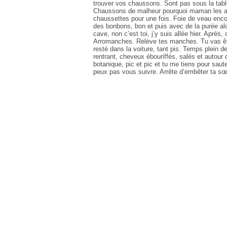
trouver vos chaussons. Sont pas sous la table
Chaussons de malheur pourquoi maman les a 
chaussettes pour une fois. Foie de veau enco
des bonbons, bon et puis avec de la purée alo
cave, non c’est toi, j’y suis allée hier. Après
Arromanches. Relève tes manches. Tu vas être
resté dans la voiture, tant pis. Temps plein d
rentrant, cheveux ébouriffés, salés et autour d
botanique, pic et pic et tu me tiens pour saute
peux pas vous suivre. Arrête d’embêter ta sœur