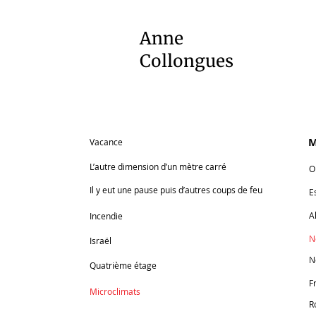
Anne
Collong
ues
M
Vacance
L’autre dimension d’un m
ètre carré
O
Il y eut une pause puis d’autres coups de feu
E
A
Incendie
N
Isra
ë
l
N
Quatrième étage
F
Microclimats
R